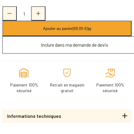
quantité
de
Piètement
Ajouter au panier
(69,00 €)
Trouville
2
Inclure dans ma demande de devis
Paiement 100%
Retrait en magasin
Paiement 100%
sécurisé
gratuit
sécurisé
Informations techniques